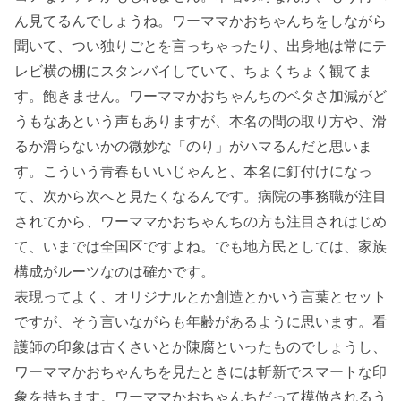
ん見てるんでしょうね。ワーママかおちゃんちをしながら
聞いて、つい独りごとを言っちゃったり、出身地は常にテ
レビ横の棚にスタンバイしていて、ちょくちょく観てま
す。飽きません。ワーママかおちゃんちのベタさ加減がど
うもなあという声もありますが、本名の間の取り方や、滑
るか滑らないかの微妙な「のり」がハマるんだと思いま
す。こういう青春もいいじゃんと、本名に釘付けになっ
て、次から次へと見たくなるんです。病院の事務職が注目
されてから、ワーママかおちゃんちの方も注目されはじめ
て、いまでは全国区ですよね。でも地方民としては、家族
構成がルーツなのは確かです。
表現ってよく、オリジナルとか創造とかいう言葉とセット
ですが、そう言いながらも年齢があるように思います。看
護師の印象は古くさいとか陳腐といったものでしょうし、
ワーママかおちゃんちを見たときには斬新でスマートな印
象を持ちます。ワーママかおちゃんちだって模倣されるう